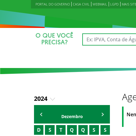
PORTAL DO GOVERNO
CASA CIVIL
WEBMAIL
LGPD
MAIS SIT
O QUE VOCÊ
PRECISA?
Age
2024
2023
Agenda Secretárias
Nen
Dezembro
2025
D
S
T
Q
Q
S
S
2026