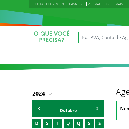
PORTAL DO GOVERNO
CASA CIVIL
WEBMAIL
LGPD
MAIS SIT
O QUE VOCÊ
PRECISA?
Age
2024
2023
Agenda Secretárias
Nen
Outubro
2025
D
S
T
Q
Q
S
S
2026