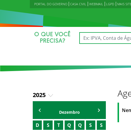
PORTAL DO GOVERNO
CASA CIVIL
WEBMAIL
LGPD
MAIS SIT
O QUE VOCÊ
PRECISA?
Age
2025
2023
Agenda Secretárias
Nen
Dezembro
2024
D
S
T
Q
Q
S
S
2026