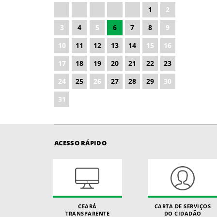
1
2
2027
3
4
5
6
7
8
9
2028
10
11
12
13
14
15
16
17
18
19
20
21
22
23
24
25
26
27
28
29
30
31
ACESSO RÁPIDO
CEARÁ
CARTA DE SERVIÇOS
TRANSPARENTE
DO CIDADÃO