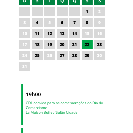
D
S
T
Q
Q
S
S
1
2
3
4
5
6
7
8
9
10
11
12
13
14
15
16
17
18
19
20
21
22
23
24
25
26
27
28
29
30
31
19h00
CDL convida para as comemorações do Dia do
Comerciante
La Maison Buffet (Salão Cidade