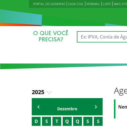
PORTAL DO GOVERNO
CASA CIVIL
WEBMAIL
LGPD
MAIS SIT
O QUE VOCÊ
PRECISA?
Age
2025
2023
Agenda Secretárias
Nen
Dezembro
2024
D
S
T
Q
Q
S
S
2026