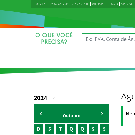
PORTAL DO GOVERNO
CASA CIVIL
WEBMAIL
LGPD
MAIS SIT
O QUE VOCÊ
PRECISA?
Age
2024
2023
Agenda Secretárias
Nen
Outubro
2025
D
S
T
Q
Q
S
S
2026